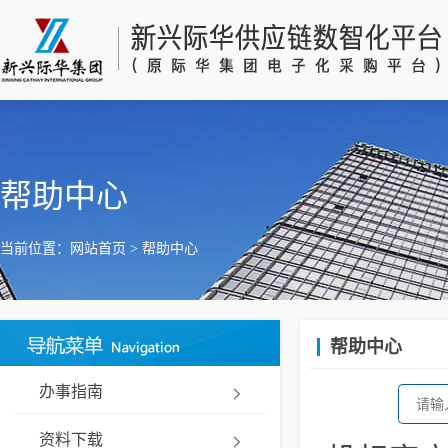
帮助中心
当前位置：
网站首页
>
帮助中心
帮助中心
办事指南
资料下载