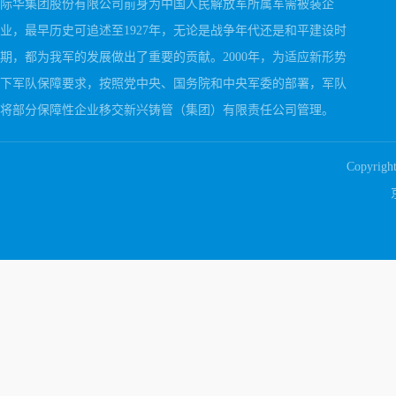
际华集团股份有限公司前身为中国人民解放军所属军需被装企
业，最早历史可追述至1927年，无论是战争年代还是和平建设时
期，都为我军的发展做出了重要的贡献。2000年，为适应新形势
下军队保障要求，按照党中央、国务院和中央军委的部署，军队
将部分保障性企业移交新兴铸管（集团）有限责任公司管理。
Copyrig