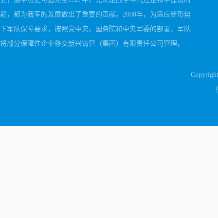
期，都为我军的发展做出了重要的贡献。2000年，为适应新形势
下军队保障要求，按照党中央、国务院和中央军委的部署，军队
将部分保障性企业移交新兴铸管（集团）有限责任公司管理。
Copyrig