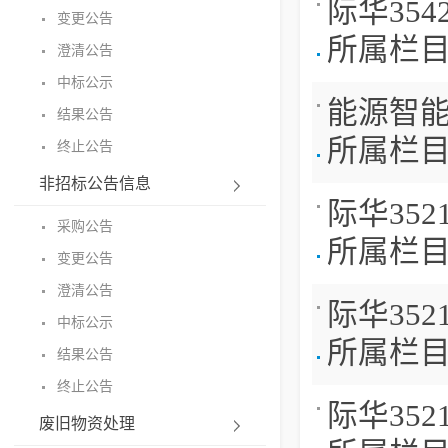
际华35
变更公告
所属栏
澄清公告
中标公示
能源智能化
结果公告
所属栏
终止公告
非招标公告信息
际华35
采购公告
所属栏
变更公告
澄清公告
际华35
中标公示
所属栏
结果公告
终止公告
际华35
废旧物资处理